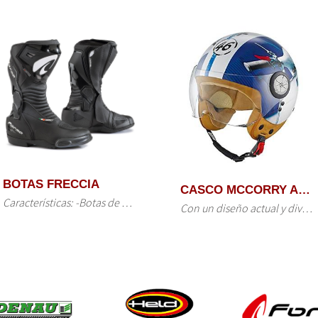
CASCO CLASSIC 66 ABIERTO
CASCO MCCORRY ABIERTA
Con diseños actuales y divertidos, para no pasar desapercibido. CARCASA EXTERIOR ABS FORRO Suave forro…
Con un diseño actual y divertido, para no pasar desapercibido. Fabricado en material ABS Casco Jet Forro…