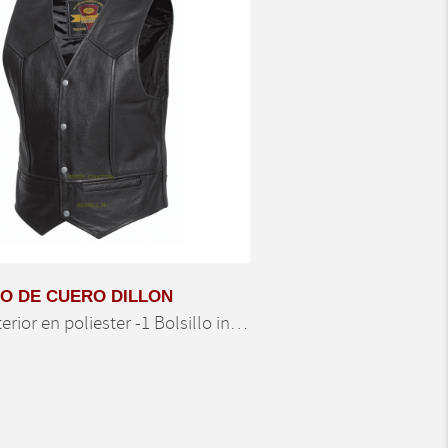
O DE CUERO DILLON
Chaqueta 4-Touring de la tecnología de Held, que se verá muy bien llevando en cualquier moto. Confort…
-Forro interior en poliester -1 Bolsillo interior -2 Bolsillos exteriores