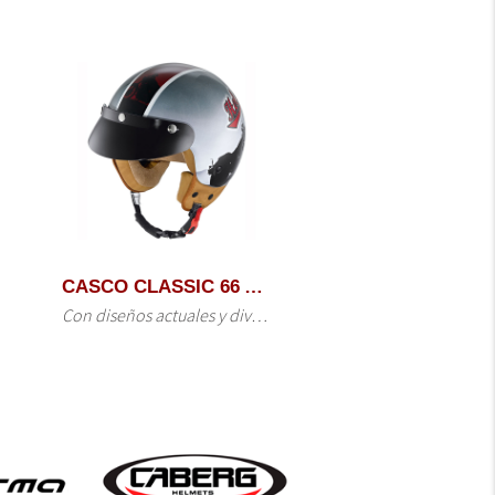
CASCO DUKE II ABATIBLE
DUKE II DETALLES TÉCNICOS CARACTERÍSTICAS MATERIAL: POLICARBONATO DOBLE…