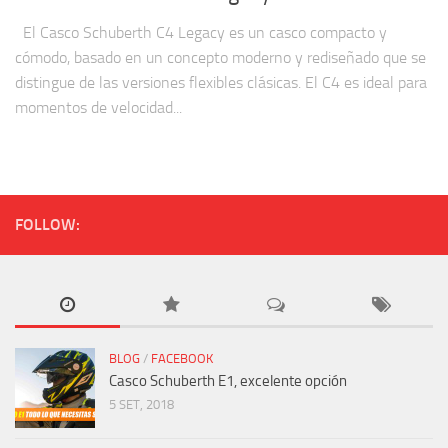
El Casco Schuberth C4 Legacy es un casco compacto y
cómodo, basado en un concepto moderno y rediseñado que se
distingue de las versiones flexibles clásicas. El C4 es ideal para
momentos de velocidad...
FOLLOW:
BLOG
/
FACEBOOK
Casco Schuberth E1, excelente opción
5 SET, 2018